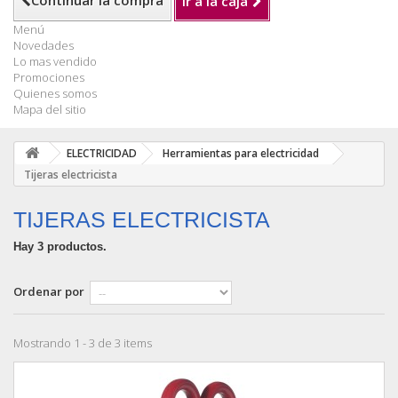
Continuar la compra
Ir a la caja
Menú
Novedades
Lo mas vendido
Promociones
Quienes somos
Mapa del sitio
ELECTRICIDAD
Herramientas para electricidad
Tijeras electricista
TIJERAS ELECTRICISTA
Hay 3 productos.
Ordenar por
Mostrando 1 - 3 de 3 items