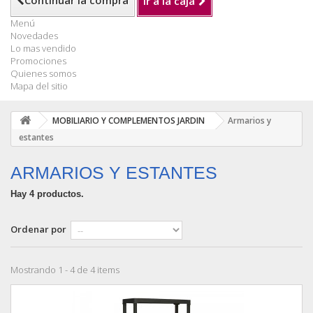
Continuar la compra
Ir a la caja
Menú
Novedades
Lo mas vendido
Promociones
Quienes somos
Mapa del sitio
MOBILIARIO Y COMPLEMENTOS JARDIN
Armarios y
estantes
ARMARIOS Y ESTANTES
Hay 4 productos.
Ordenar por
Mostrando 1 - 4 de 4 items