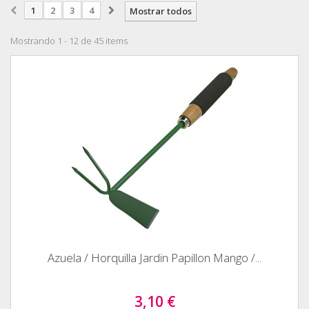
1
2
3
4
Mostrar todos
Mostrando 1 - 12 de 45 items
Azuela / Horquilla Jardin Papillon Mango /...
3,10 €