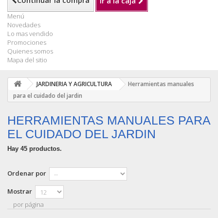
Continuar la compra
Ir a la caja
Menú
Novedades
Lo mas vendido
Promociones
Quienes somos
Mapa del sitio
JARDINERIA Y AGRICULTURA
Herramientas manuales
para el cuidado del jardin
HERRAMIENTAS MANUALES PARA
EL CUIDADO DEL JARDIN
Hay 45 productos.
Ordenar por
Mostrar
por página