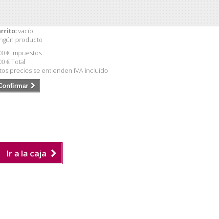
rrito:
vacío
ngún producto
00 €
Impuestos
00 €
Total
tos precios se entienden IVA incluído
Confirmar
Ir a la caja