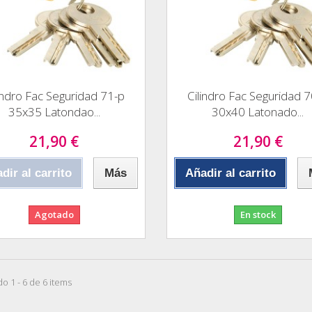
indro Fac Seguridad 71-p
Cilindro Fac Seguridad 
35x35 Latondao...
30x40 Latonado...
21,90 €
21,90 €
dir al carrito
Más
Añadir al carrito
Agotado
En stock
o 1 - 6 de 6 items