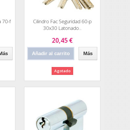
a 70-f
Cilindro Fac Seguridad 60-p
30x30 Latonado...
20,45 €
Más
Añadir al carrito
Más
Agotado