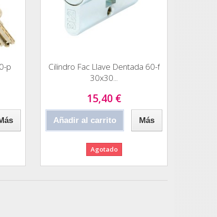
70-p
Cilindro Fac Llave Dentada 60-f
30x30...
15,40 €
Más
Añadir al carrito
Más
Agotado