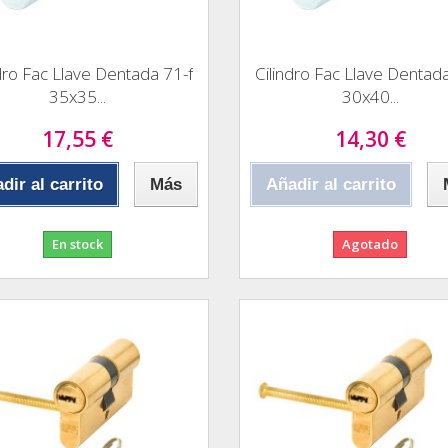
dro Fac Llave Dentada 71-f
Cilindro Fac Llave Dentad
35x35...
30x40...
17,55 €
14,30 €
dir al carrito
Más
Añadir al carrito
En stock
Agotado