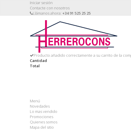
Iniciar sesión
Contacte con nosotros
Llámanos ahora:
+34 91 525 25 25
Producto añadido correctamente a su carrito de la com
Cantidad
Total
Menú
Novedades
Lo mas vendido
Promociones
Quienes somos
Mapa del sitio