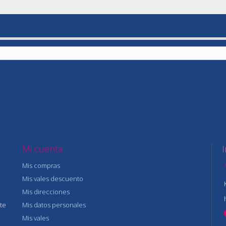
Mi cuenta
Mis compras
Mis vales descuento
Mis direcciones
te
Mis datos personales
Mis vales