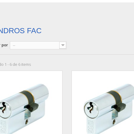
INDROS FAC
 por
--
o 1 - 6 de 6 items