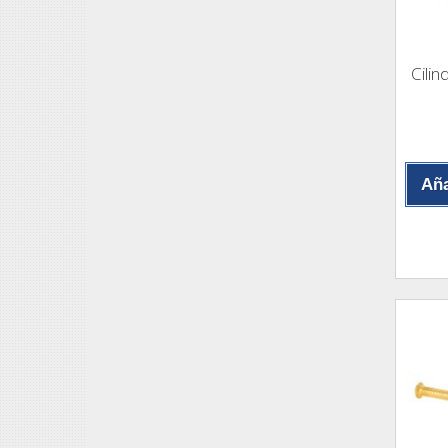
Cilin
Aña