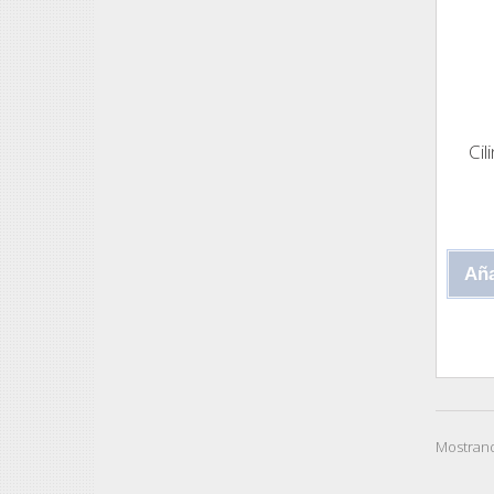
Cil
Aña
Mostrand