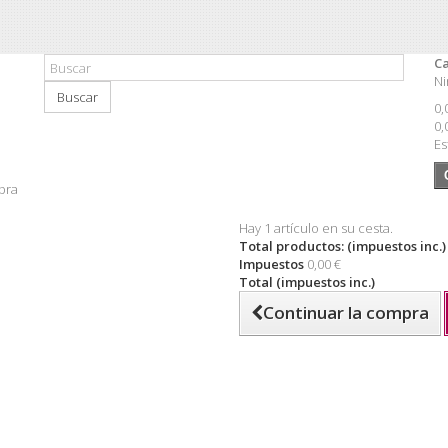
Ca
Ni
Buscar
0,
0,
Es
pra
Hay 1 artículo en su cesta.
Total productos: (impuestos inc.)
Impuestos
0,00 €
Total (impuestos inc.)
Continuar la compra