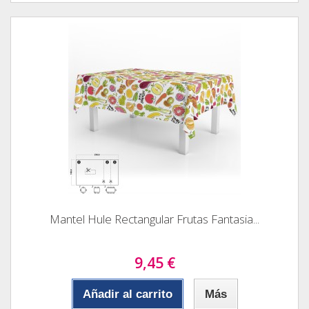
Mantel Hule Rectangular Frutas Fantasia...
9,45 €
Añadir al carrito
Más