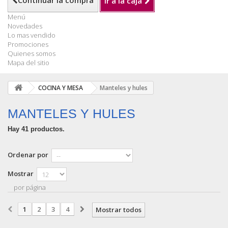
Continuar la compra
Ir a la caja
Menú
Novedades
Lo mas vendido
Promociones
Quienes somos
Mapa del sitio
COCINA Y MESA
Manteles y hules
MANTELES Y HULES
Hay 41 productos.
Ordenar por
Mostrar
por página
1
2
3
4
Mostrar todos