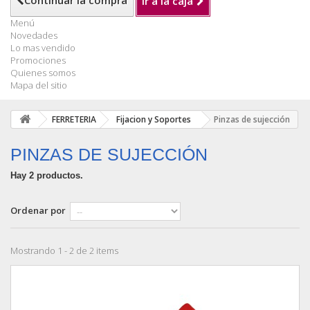
Continuar la compra
Ir a la caja
Menú
Novedades
Lo mas vendido
Promociones
Quienes somos
Mapa del sitio
FERRETERIA
Fijacion y Soportes
Pinzas de sujección
PINZAS DE SUJECCIÓN
Hay 2 productos.
Ordenar por
Mostrando 1 - 2 de 2 items