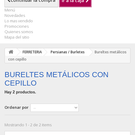
Continuar la compra
Ir a la caja
Menú
Novedades
Lo mas vendido
Promociones
Quienes somos
Mapa del sitio
FERRETERIA
Persianas / Burletes
Bureltes metálicos
con cepillo
BURELTES METÁLICOS CON
CEPILLO
Hay 2 productos.
Ordenar por
Mostrando 1 - 2 de 2 items