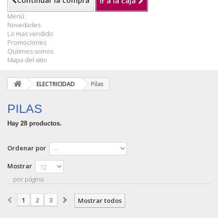
Continuar la compra
Ir a la caja
Menú
Novedades
Lo mas vendido
Promociones
Quienes somos
Mapa del sitio
ELECTRICIDAD
Pilas
PILAS
Hay 28 productos.
Ordenar por
Mostrar
por página
1
2
3
Mostrar todos