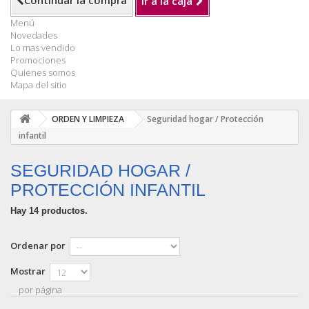
Continuar la compra
Ir a la caja
Menú
Novedades
Lo mas vendido
Promociones
Quienes somos
Mapa del sitio
ORDEN Y LIMPIEZA
Seguridad hogar / Protección
infantil
SEGURIDAD HOGAR /
PROTECCIÓN INFANTIL
Hay 14 productos.
Ordenar por
Mostrar
por página