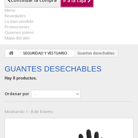
Continuar la compra
Ir a la caja
Menú
Novedades
Lo mas vendido
Promociones
Quienes somos
Mapa del sitio
SEGURIDAD Y VESTUARIO
Guantes desechables
GUANTES DESECHABLES
Hay 8 productos.
Ordenar por
Mostrando 1 - 8 de 8 items