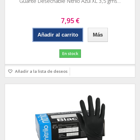
Guante Desechable Nitrilo Azul XL 3,5 gms....
7,95 €
Añadir al carrito
Más
En stock
Añadir a la lista de deseos