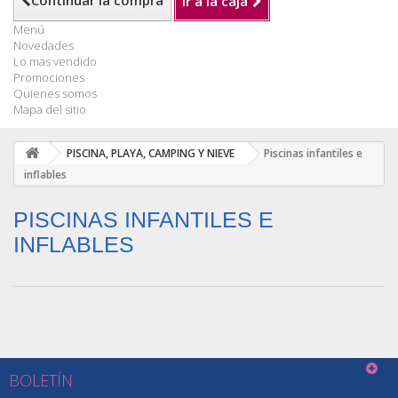
Continuar la compra
Ir a la caja
Menú
Novedades
Lo mas vendido
Promociones
Quienes somos
Mapa del sitio
PISCINA, PLAYA, CAMPING Y NIEVE
Piscinas infantiles e
inflables
PISCINAS INFANTILES E
INFLABLES
BOLETÍN