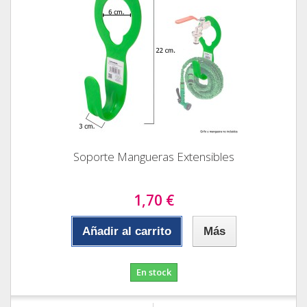
Soporte Mangueras Extensibles
1,70 €
Añadir al carrito
Más
En stock