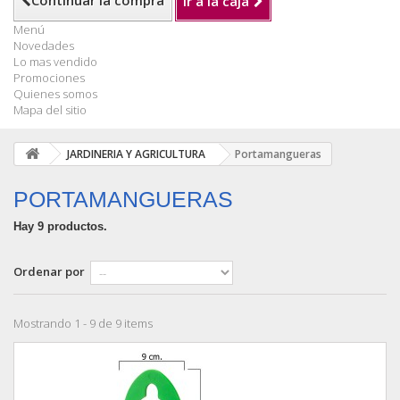
Continuar la compra
Ir a la caja
Menú
Novedades
Lo mas vendido
Promociones
Quienes somos
Mapa del sitio
JARDINERIA Y AGRICULTURA
Portamangueras
PORTAMANGUERAS
Hay 9 productos.
Ordenar por
Mostrando 1 - 9 de 9 items