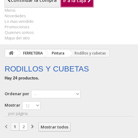
Continuar la compra
Ir a la caja
Menú
Novedades
Lo mas vendido
Promociones
Quienes somos
Mapa del sitio
FERRETERIA
Pintura
Rodillos y cubetas
RODILLOS Y CUBETAS
Hay 24 productos.
Ordenar por
Mostrar
por página
1
2
Mostrar todos