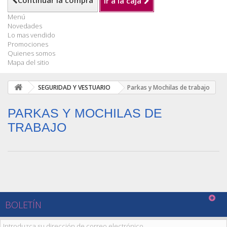
Continuar la compra
Ir a la caja
Menú
Novedades
Lo mas vendido
Promociones
Quienes somos
Mapa del sitio
SEGURIDAD Y VESTUARIO
Parkas y Mochilas de trabajo
PARKAS Y MOCHILAS DE
TRABAJO
BOLETÍN