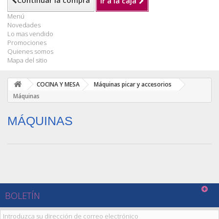
Continuar la compra
Ir a la caja
Menú
Novedades
Lo mas vendido
Promociones
Quienes somos
Mapa del sitio
COCINA Y MESA
Máquinas picar y accesorios
Máquinas
MÁQUINAS
BOLETÍN