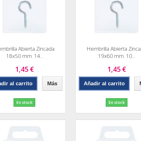
mbrilla Abierta Zincada
Hembrilla Abierta Zinc
18x50 mm. 14...
19x60 mm. 10...
1,45 €
1,45 €
dir al carrito
Más
Añadir al carrito
En stock
En stock