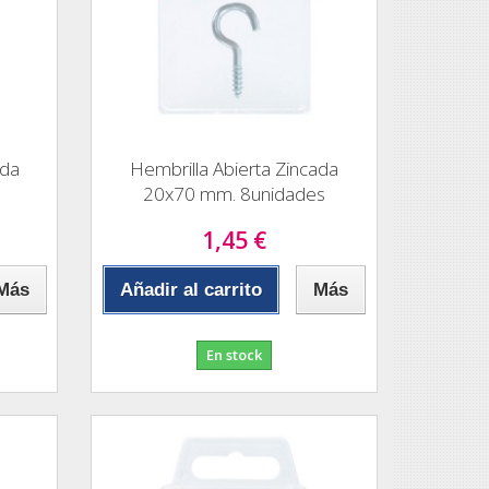
ada
Hembrilla Abierta Zincada
20x70 mm. 8unidades
1,45 €
Más
Añadir al carrito
Más
En stock