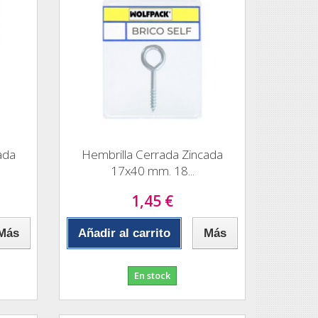
ada
Hembrilla Cerrada Zincada
17x40 mm. 18...
1,45 €
Más
Añadir al carrito
Más
En stock