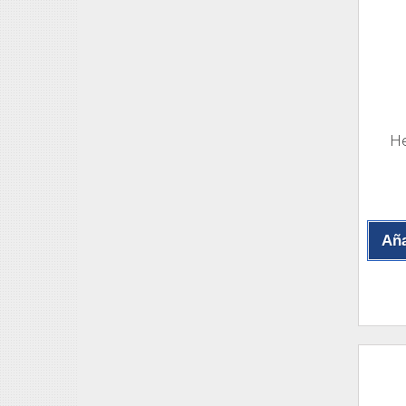
He
Aña