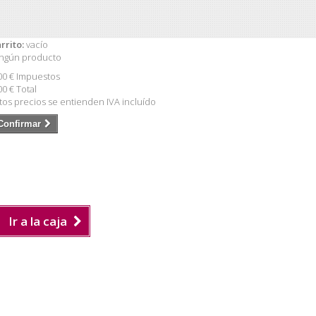
rrito:
vacío
ngún producto
00 €
Impuestos
00 €
Total
tos precios se entienden IVA incluído
Confirmar
Ir a la caja