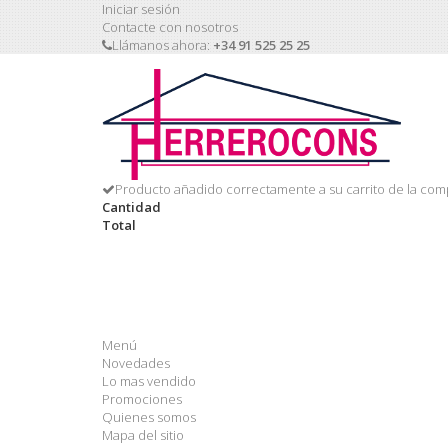
Iniciar sesión
Contacte con nosotros
Llámanos ahora:
+34 91 525 25 25
Producto añadido correctamente a su carrito de la com
Cantidad
Total
Menú
Novedades
Lo mas vendido
Promociones
Quienes somos
Mapa del sitio