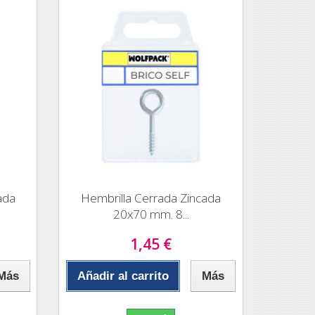
ada
Hembrilla Cerrada Zincada
20x70 mm. 8...
1,45 €
Más
Añadir al carrito
Más