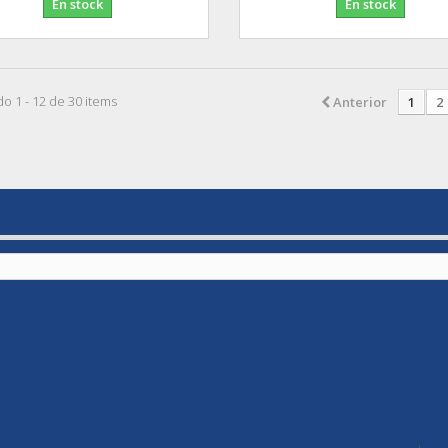
En stock
En stock
o 1 - 12 de 30 items
Anterior
1
2