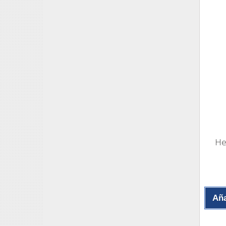
He
Aña