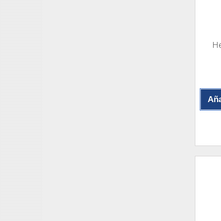
He
Aña