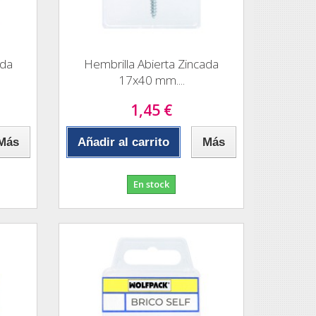
ada
Hembrilla Abierta Zincada
17x40 mm....
1,45 €
Más
Añadir al carrito
Más
En stock