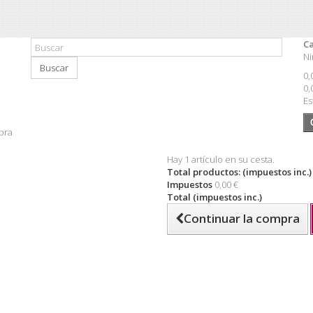
Ca
Ni
Buscar
0,
0,
Es
pra
Hay 1 artículo en su cesta.
Total productos: (impuestos inc.)
Impuestos
0,00 €
Total (impuestos inc.)
Continuar la compra