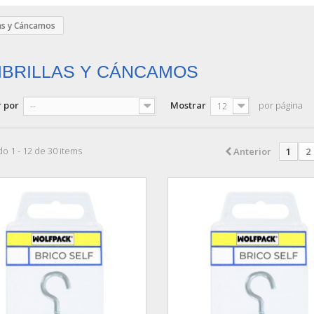
as y Cáncamos
BRILLAS Y CÁNCAMOS
 por
Mostrar
por página
--
12
o 1 - 12 de 30 items
Anterior
1
2