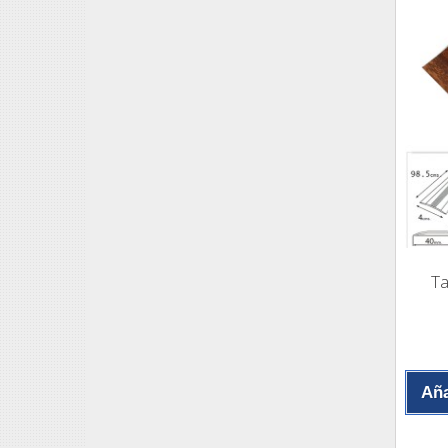
Ta
Aña