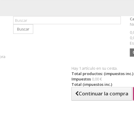
Ca
Ni
Buscar
0,
0,
Es
pra
Hay 1 artículo en su cesta.
Total productos: (impuestos inc.)
Impuestos
0,00 €
Total (impuestos inc.)
Continuar la compra