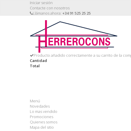
Iniciar sesión
Contacte con nosotros
Llámanos ahora:
+34 91 525 25 25
Producto añadido correctamente a su carrito de la com
Cantidad
Total
Menú
Novedades
Lo mas vendido
Promociones
Quienes somos
Mapa del sitio