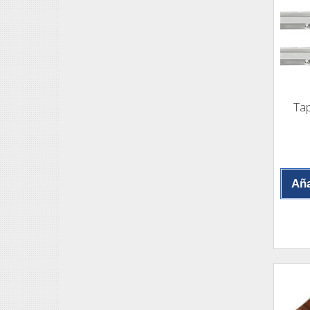
Tap
Aña