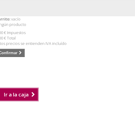
rrito:
vacío
ngún producto
00 €
Impuestos
00 €
Total
tos precios se entienden IVA incluído
Confirmar
Ir a la caja