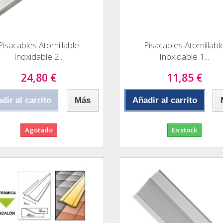
Pisacables Atornillable
Pisacables Atornillabl
Inoxidable 2...
Inoxidable 1...
24,80 €
11,85 €
dir al carrito
Más
Añadir al carrito
Agotado
En stock