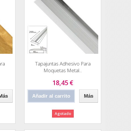
ara
Tapajuntas Adhesivo Para
Moquetas Metal...
18,45 €
Más
Añadir al carrito
Más
Agotado