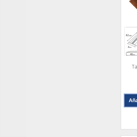
Ta
Aña