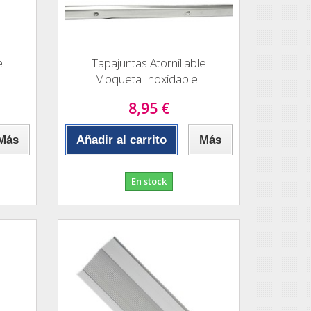
e
Tapajuntas Atornillable
Moqueta Inoxidable...
8,95 €
Más
Añadir al carrito
Más
En stock