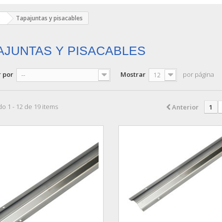
Tapajuntas y pisacables
AJUNTAS Y PISACABLES
 por
Mostrar
por página
--
12
o 1 - 12 de 19 items
Anterior
1