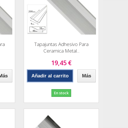
ara
Tapajuntas Adhesivo Para
Ceramica Metal...
19,45 €
Más
Añadir al carrito
Más
En stock