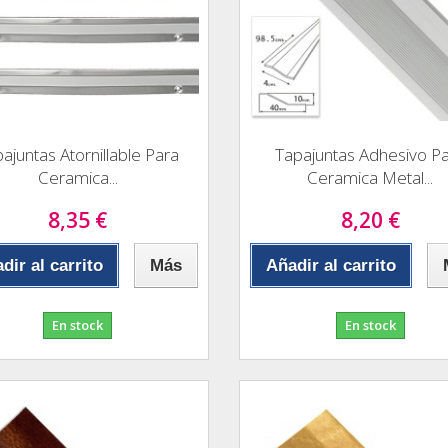
ajuntas Atornillable Para
Tapajuntas Adhesivo P
Ceramica...
Ceramica Metal...
8,35 €
8,20 €
dir al carrito
Más
Añadir al carrito
En stock
En stock