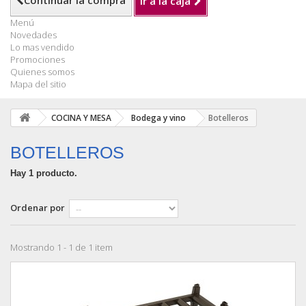
Continuar la compra
Ir a la caja
Menú
Novedades
Lo mas vendido
Promociones
Quienes somos
Mapa del sitio
COCINA Y MESA
Bodega y vino
Botelleros
BOTELLEROS
Hay 1 producto.
Ordenar por
Mostrando 1 - 1 de 1 item