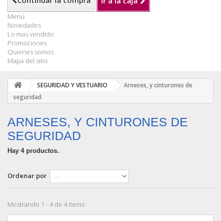
Continuar la compra
Ir a la caja
Menú
Novedades
Lo mas vendido
Promociones
Quienes somos
Mapa del sitio
SEGURIDAD Y VESTUARIO
Arneses, y cinturones de
seguridad
ARNESES, Y CINTURONES DE
SEGURIDAD
Hay 4 productos.
Ordenar por
Mostrando 1 - 4 de 4 items