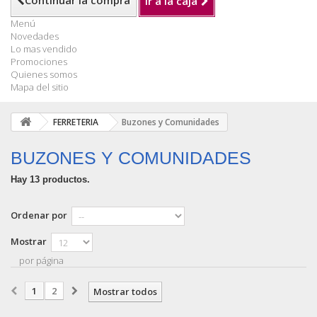
Continuar la compra
Ir a la caja
Menú
Novedades
Lo mas vendido
Promociones
Quienes somos
Mapa del sitio
FERRETERIA
Buzones y Comunidades
BUZONES Y COMUNIDADES
Hay 13 productos.
Ordenar por
Mostrar
por página
1
2
Mostrar todos