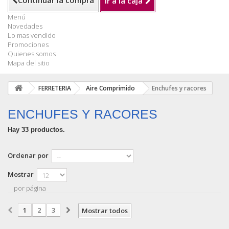
Continuar la compra
Ir a la caja
Menú
Novedades
Lo mas vendido
Promociones
Quienes somos
Mapa del sitio
FERRETERIA
Aire Comprimido
Enchufes y racores
ENCHUFES Y RACORES
Hay 33 productos.
Ordenar por
Mostrar
por página
1
2
3
Mostrar todos