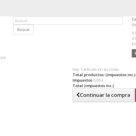
Ca
Ni
Buscar
0,
0,
Es
pra
Hay 1 artículo en su cesta.
Total productos: (impuestos inc.)
Impuestos
0,00 €
Total (impuestos inc.)
Continuar la compra