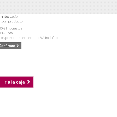
rrito:
vacío
ngún producto
00 €
Impuestos
00 €
Total
tos precios se entienden IVA incluído
Confirmar
Ir a la caja