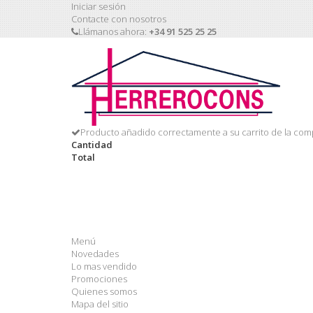
Iniciar sesión
Contacte con nosotros
Llámanos ahora:
+34 91 525 25 25
Producto añadido correctamente a su carrito de la com
Cantidad
Total
Menú
Novedades
Lo mas vendido
Promociones
Quienes somos
Mapa del sitio