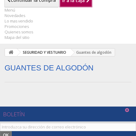
Continuar la compra
Ir a la caja
Menú
Novedades
Lo mas vendido
Promociones
Quienes somos
Mapa del sitio
SEGURIDAD Y VESTUARIO
Guantes de algodón
GUANTES DE ALGODÓN
BOLETÍN
OK