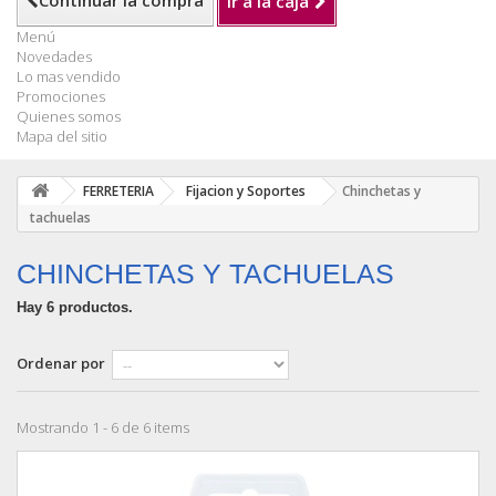
Continuar la compra
Ir a la caja
Menú
Novedades
Lo mas vendido
Promociones
Quienes somos
Mapa del sitio
FERRETERIA
Fijacion y Soportes
Chinchetas y
tachuelas
CHINCHETAS Y TACHUELAS
Hay 6 productos.
Ordenar por
Mostrando 1 - 6 de 6 items