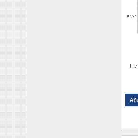
Fil
Aña