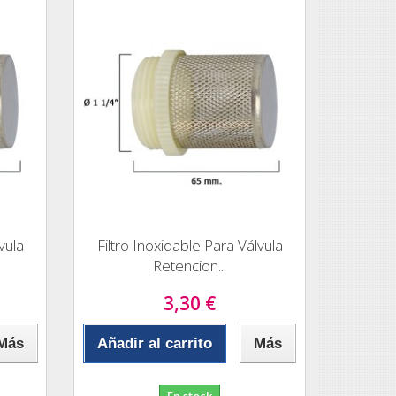
vula
Filtro Inoxidable Para Válvula
Retencion...
3,30 €
Más
Añadir al carrito
Más
En stock