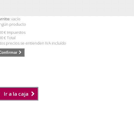
rrito:
vacío
ngún producto
00 €
Impuestos
00 €
Total
tos precios se entienden IVA incluído
Confirmar
Ir a la caja