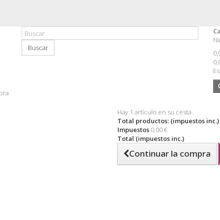
Ca
Ni
Buscar
0,
0,
Es
pra
Hay 1 artículo en su cesta.
Total productos: (impuestos inc.)
Impuestos
0,00 €
Total (impuestos inc.)
Continuar la compra