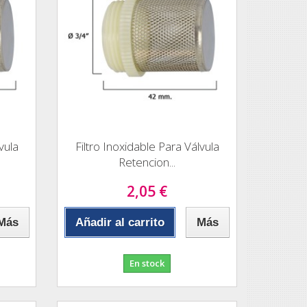
vula
Filtro Inoxidable Para Válvula
Retencion...
2,05 €
Más
Añadir al carrito
Más
En stock