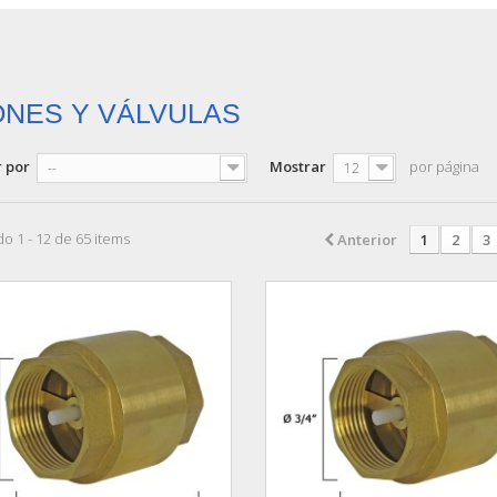
ONES Y VÁLVULAS
 por
Mostrar
por página
--
12
o 1 - 12 de 65 items
Anterior
1
2
3