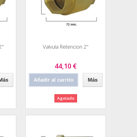
2"
Valvula Retencion 2"
44,10 €
Más
Añadir al carrito
Más
Agotado