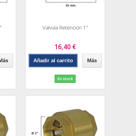
"
Valvula Retencion 1"
16,40 €
Más
Añadir al carrito
Más
En stock