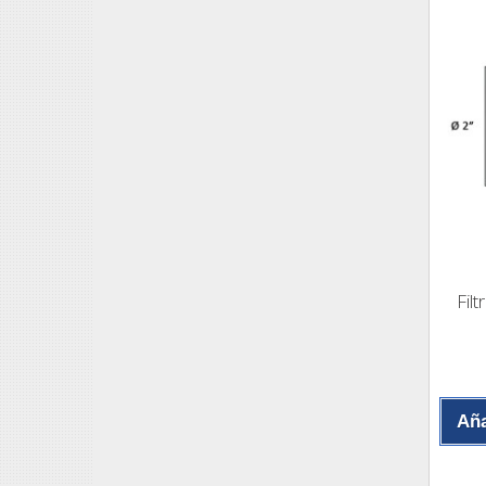
Fil
Aña