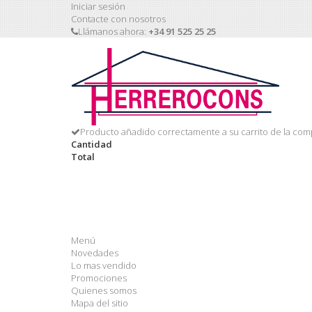
Iniciar sesión
Contacte con nosotros
Llámanos ahora:
+34 91 525 25 25
Producto añadido correctamente a su carrito de la com
Cantidad
Total
Menú
Novedades
Lo mas vendido
Promociones
Quienes somos
Mapa del sitio