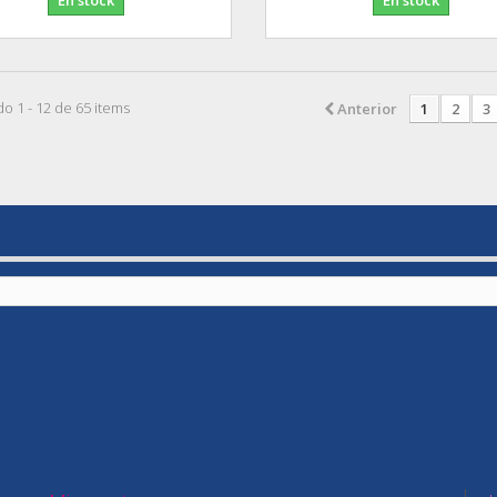
o 1 - 12 de 65 items
Anterior
1
2
3