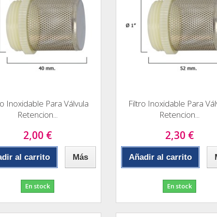
tro Inoxidable Para Válvula
Filtro Inoxidable Para Vál
Retencion...
Retencion...
2,00 €
2,30 €
dir al carrito
Más
Añadir al carrito
En stock
En stock