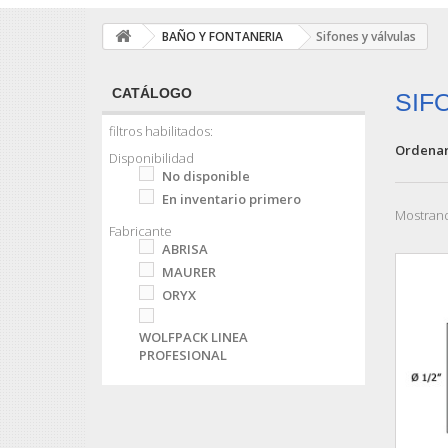
BAÑO Y FONTANERIA
Sifones y válvulas
CATÁLOGO
SIF
filtros habilitados:
Ordenar
Disponibilidad
No disponible
En inventario primero
Mostrand
Fabricante
ABRISA
MAURER
ORYX
WOLFPACK LINEA
PROFESIONAL