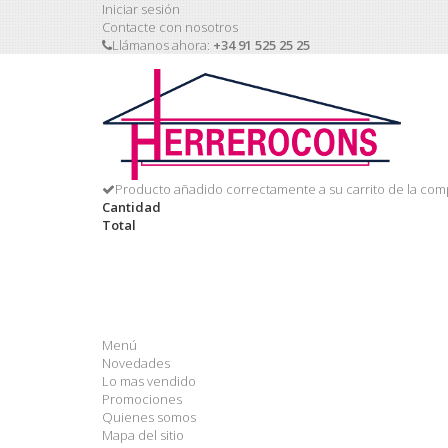
Iniciar sesión
Contacte con nosotros
Llámanos ahora:
+34 91 525 25 25
Producto añadido correctamente a su carrito de la com
Cantidad
Total
Menú
Novedades
Lo mas vendido
Promociones
Quienes somos
Mapa del sitio