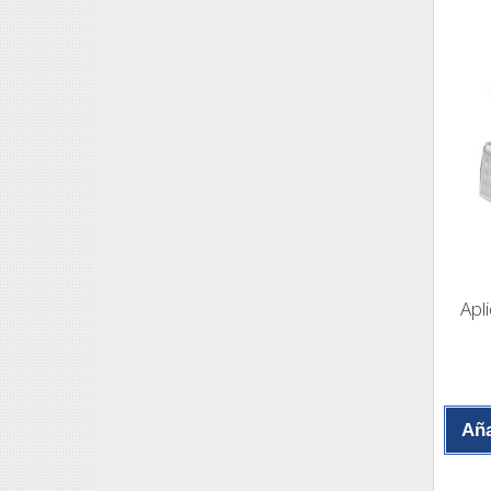
Apl
Aña