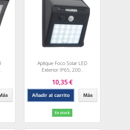
0
Aplique Foco Solar LED
.
Exterior IP65, 200...
10,35 €
Más
Añadir al carrito
Más
En stock