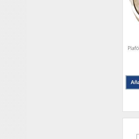
Plaf
Aña