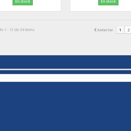
En stock
En stock
o 1 - 12 de 34 items
Anterior
1
2