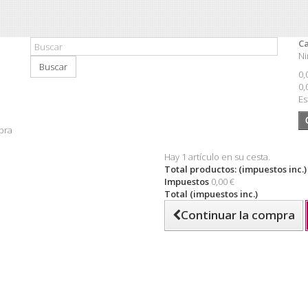
Ca
Ni
Buscar
0,
0,
Es
pra
Hay 1 artículo en su cesta.
Total productos: (impuestos inc.)
Impuestos
0,00 €
Total (impuestos inc.)
Continuar la compra