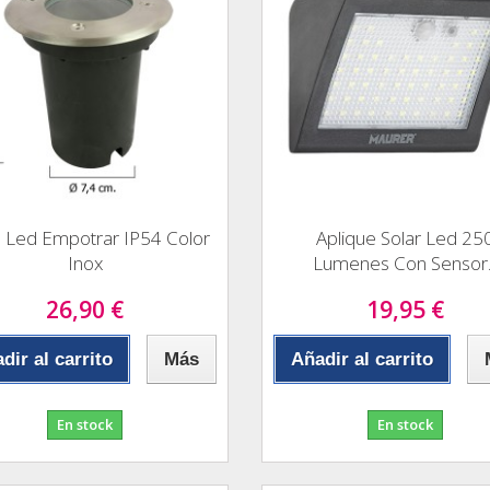
 Led Empotrar IP54 Color
Aplique Solar Led 25
Inox
Lumenes Con Sensor..
26,90 €
19,95 €
dir al carrito
Más
Añadir al carrito
En stock
En stock