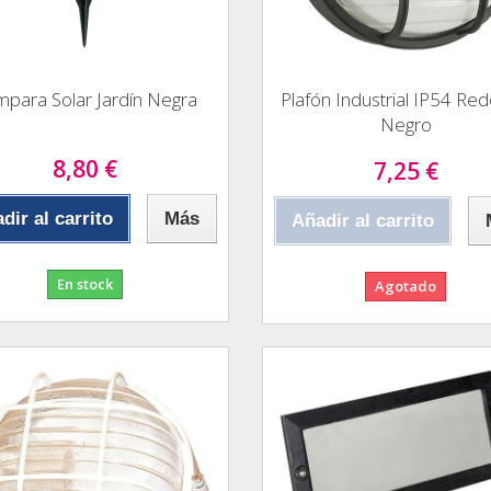
para Solar Jardín Negra
Plafón Industrial IP54 Re
Negro
8,80 €
7,25 €
dir al carrito
Más
Añadir al carrito
En stock
Agotado