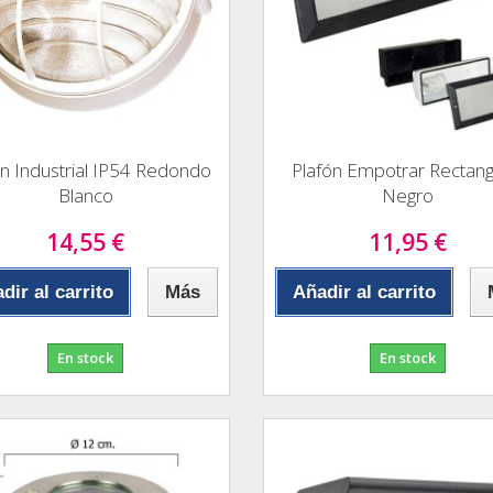
ón Industrial IP54 Redondo
Plafón Empotrar Rectang
Blanco
Negro
14,55 €
11,95 €
dir al carrito
Más
Añadir al carrito
En stock
En stock