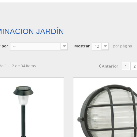
MINACION JARDÍN
 por
Mostrar
por página
--
12
o 1 - 12 de 34 items
Anterior
1
2