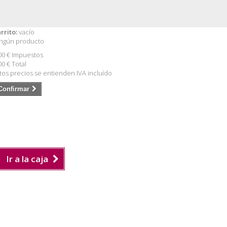
rrito:
vacío
ngún producto
00 €
Impuestos
00 €
Total
tos precios se entienden IVA incluído
Confirmar
Ir a la caja