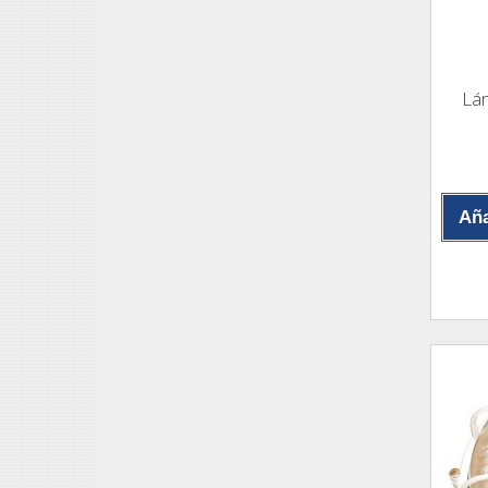
Lám
Aña