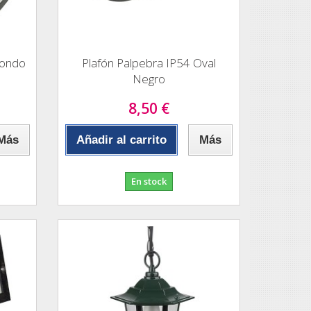
dondo
Plafón Palpebra IP54 Oval
Negro
8,50 €
Más
Añadir al carrito
Más
En stock