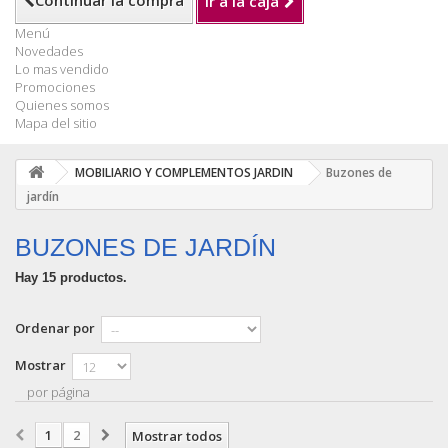
Continuar la compra
Ir a la caja
Menú
Novedades
Lo mas vendido
Promociones
Quienes somos
Mapa del sitio
MOBILIARIO Y COMPLEMENTOS JARDIN
Buzones de
jardín
BUZONES DE JARDÍN
Hay 15 productos.
Ordenar por
Mostrar
por página
1
2
Mostrar todos