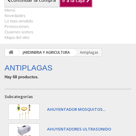
Continuar la compra
Ir a la caja
Menú
Novedades
Lo mas vendido
Promociones
Quienes somos
Mapa del sitio
JARDINERIA Y AGRICULTURA
Antiplagas
ANTIPLAGAS
Hay 68 productos.
Subcategorías
AHUYENTADOR MOSQUITOS...
AHUYENTADORES ULTRASONIDO