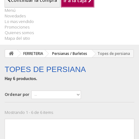
Continuar la compra
Ir a la caja
Menú
Novedades
Lo mas vendido
Promociones
Quienes somos
Mapa del sitio
FERRETERIA
Persianas / Burletes
Topes de persiana
TOPES DE PERSIANA
Hay 6 productos.
Ordenar por
Mostrando 1 - 6 de 6 items