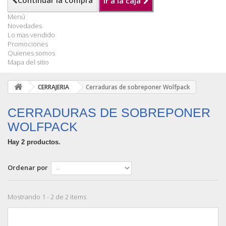
Continuar la compra
Ir a la caja
Menú
Novedades
Lo mas vendido
Promociones
Quienes somos
Mapa del sitio
CERRAJERIA
Cerraduras de sobreponer Wolfpack
CERRADURAS DE SOBREPONER
WOLFPACK
Hay 2 productos.
Ordenar por
Mostrando 1 - 2 de 2 items