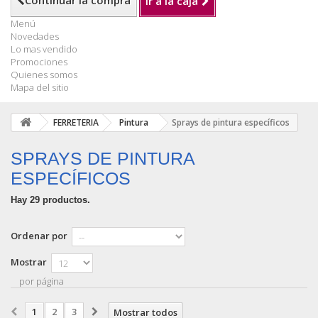
Continuar la compra
Ir a la caja
Menú
Novedades
Lo mas vendido
Promociones
Quienes somos
Mapa del sitio
FERRETERIA
Pintura
Sprays de pintura específicos
SPRAYS DE PINTURA
ESPECÍFICOS
Hay 29 productos.
Ordenar por
Mostrar
por página
1
2
3
Mostrar todos