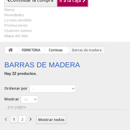
Continuar la compra
Ir a la caja
Menú
Novedades
Lo mas vendido
Promociones
Quienes somos
Mapa del sitio
FERRETERIA
Cortinas
Barras de madera
BARRAS DE MADERA
Hay 22 productos.
Ordenar por
Mostrar
por página
1
2
Mostrar todos