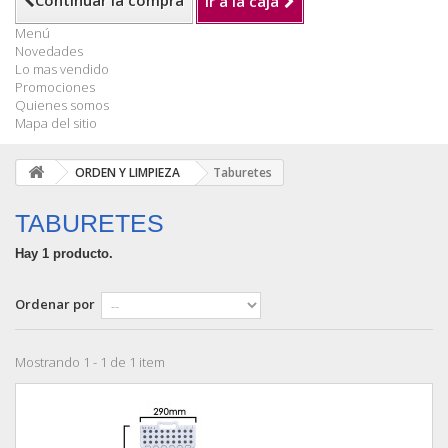
Continuar la compra
Ir a la caja
Menú
Novedades
Lo mas vendido
Promociones
Quienes somos
Mapa del sitio
ORDEN Y LIMPIEZA
Taburetes
TABURETES
Hay 1 producto.
Ordenar por
Mostrando 1 - 1 de 1 item