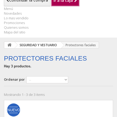
Continuar la compra
Ir a la caja
Menú
Novedades
Lo mas vendido
Promociones
Quienes somos
Mapa del sitio
SEGURIDAD Y VESTUARIO
Protectores faciales
PROTECTORES FACIALES
Hay 3 productos.
Ordenar por
Mostrando 1 - 3 de 3 items
NUEVO