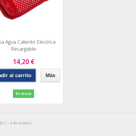
sa Agua Caliente Electrica
Recargable
14,20 €
dir al carrito
Más
En stock
o 1 - 4 de 4 items