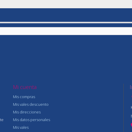
Mi cuenta
Mis compras
Mis vales descuento
Mis direcciones
te
Mis datos personales
Mis vales