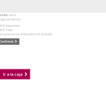
rrito:
vacío
ngún producto
00 €
Impuestos
00 €
Total
tos precios se entienden IVA incluído
Confirmar
Ir a la caja