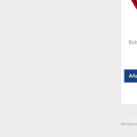
Bol
Aña
Mostrand