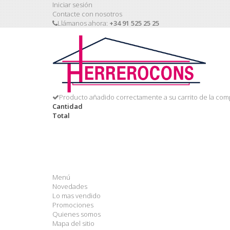
Iniciar sesión
Contacte con nosotros
Llámanos ahora:
+34 91 525 25 25
Producto añadido correctamente a su carrito de la com
Cantidad
Total
Menú
Novedades
Lo mas vendido
Promociones
Quienes somos
Mapa del sitio