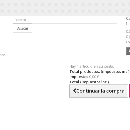
Ca
Ni
Buscar
0,
0,
Es
pra
Hay 1 artículo en su cesta.
Total productos: (impuestos inc.)
Impuestos
0,00 €
Total (impuestos inc.)
Continuar la compra