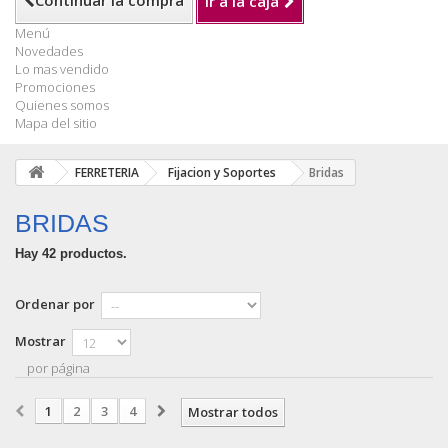
Continuar la compra
Ir a la caja
Menú
Novedades
Lo mas vendido
Promociones
Quienes somos
Mapa del sitio
FERRETERIA
Fijacion y Soportes
Bridas
BRIDAS
Hay 42 productos.
Ordenar por
Mostrar
por página
1
2
3
4
Mostrar todos