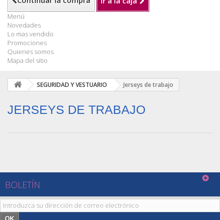
Continuar la compra
Ir a la caja
Menú
Novedades
Lo mas vendido
Promociones
Quienes somos
Mapa del sitio
SEGURIDAD Y VESTUARIO
Jerseys de trabajo
JERSEYS DE TRABAJO
BOLETÍN
OK