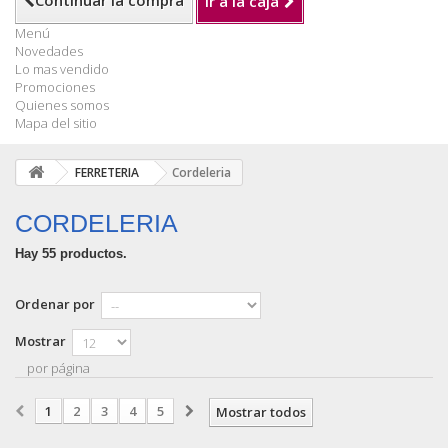
Continuar la compra
Ir a la caja
Menú
Novedades
Lo mas vendido
Promociones
Quienes somos
Mapa del sitio
FERRETERIA
Cordeleria
CORDELERIA
Hay 55 productos.
Ordenar por
Mostrar
por página
1
2
3
4
5
Mostrar todos