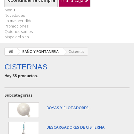
Continuar la compra
Ir a la caja
Menú
Novedades
Lo mas vendido
Promociones
Quienes somos
Mapa del sitio
BAÑO Y FONTANERIA
Cisternas
CISTERNAS
Hay 38 productos.
Subcategorías
BOYAS Y FLOTADORES...
DESCARGADORES DE CISTERNA