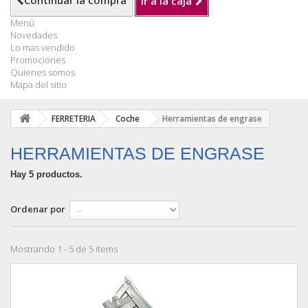
Continuar la compra
Ir a la caja
Menú
Novedades
Lo mas vendido
Promociones
Quienes somos
Mapa del sitio
FERRETERIA
Coche
Herramientas de engrase
HERRAMIENTAS DE ENGRASE
Hay 5 productos.
Ordenar por
Mostrando 1 - 5 de 5 items