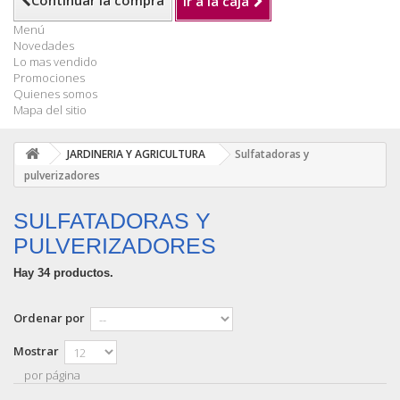
Continuar la compra
Ir a la caja
Menú
Novedades
Lo mas vendido
Promociones
Quienes somos
Mapa del sitio
JARDINERIA Y AGRICULTURA
Sulfatadoras y
pulverizadores
SULFATADORAS Y
PULVERIZADORES
Hay 34 productos.
Ordenar por
Mostrar
por página