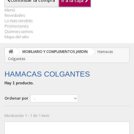
Continuar la compra
Ir a la caja
Menú
Novedades
Lo mas vendido
Promociones
Quienes somos
Mapa del sitio
MOBILIARIO Y COMPLEMENTOS JARDIN
Hamacas
Colgantes
HAMACAS COLGANTES
Hay 1 producto.
Ordenar por
Mostrando 1 - 1 de 1 item