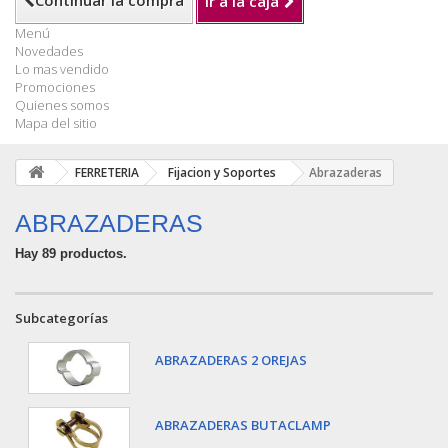
Continuar la compra
Ir a la caja
Menú
Novedades
Lo mas vendido
Promociones
Quienes somos
Mapa del sitio
FERRETERIA
Fijacion y Soportes
Abrazaderas
ABRAZADERAS
Hay 89 productos.
Subcategorías
ABRAZADERAS 2 OREJAS
ABRAZADERAS BUTACLAMP