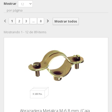
Mostrar
por página
1
2
3
...
8
Mostrar todos
Mostrando 1 - 12 de 89 items
Abrazadera Metalica M-6 8 mm. (Caja...