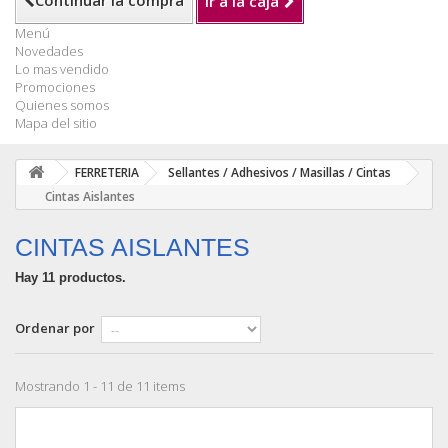
Continuar la compra
Ir a la caja
Menú
Novedades
Lo mas vendido
Promociones
Quienes somos
Mapa del sitio
FERRETERIA
Sellantes / Adhesivos / Masillas / Cintas
Cintas Aislantes
CINTAS AISLANTES
Hay 11 productos.
Ordenar por
Mostrando 1 - 11 de 11 items