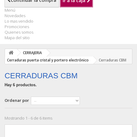
Continuar la compra
Ir a la caja
Menú
Novedades
Lo mas vendido
Promociones
Quienes somos
Mapa del sitio
CERRAJERIA
Cerraduras puerta cristal y portero electrónico
Cerraduras CBM
CERRADURAS CBM
Hay 6 productos.
Ordenar por
Mostrando 1 - 6 de 6 items