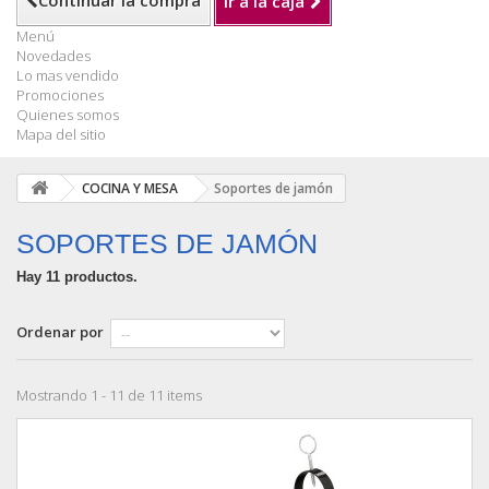
Continuar la compra
Ir a la caja
Menú
Novedades
Lo mas vendido
Promociones
Quienes somos
Mapa del sitio
COCINA Y MESA
Soportes de jamón
SOPORTES DE JAMÓN
Hay 11 productos.
Ordenar por
Mostrando 1 - 11 de 11 items