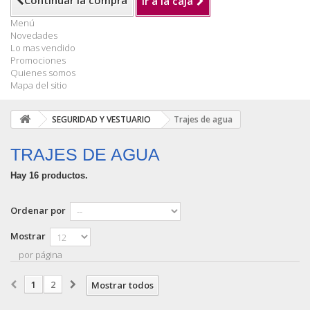
Continuar la compra
Ir a la caja
Menú
Novedades
Lo mas vendido
Promociones
Quienes somos
Mapa del sitio
SEGURIDAD Y VESTUARIO
Trajes de agua
TRAJES DE AGUA
Hay 16 productos.
Ordenar por
Mostrar
por página
1
2
Mostrar todos