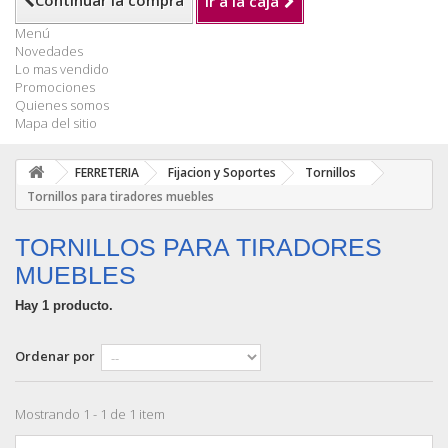
Continuar la compra
Ir a la caja
Menú
Novedades
Lo mas vendido
Promociones
Quienes somos
Mapa del sitio
FERRETERIA
Fijacion y Soportes
Tornillos
Tornillos para tiradores muebles
TORNILLOS PARA TIRADORES
MUEBLES
Hay 1 producto.
Ordenar por
Mostrando 1 - 1 de 1 item