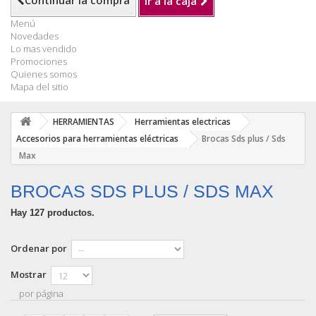
Continuar la compra
Ir a la caja
Menú
Novedades
Lo mas vendido
Promociones
Quienes somos
Mapa del sitio
HERRAMIENTAS
Herramientas electricas
Accesorios para herramientas eléctricas
Brocas Sds plus / Sds
Max
BROCAS SDS PLUS / SDS MAX
Hay 127 productos.
Ordenar por
Mostrar
por página