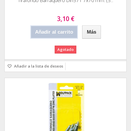
Tirafondo Barraquero Din571 7x70 mm. (5...
3,10 €
Añadir al carrito
Más
Agotado
Añadir a la lista de deseos