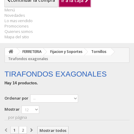
Continuar la compra
Ir a la caja
Menú
Novedades
Lo mas vendido
Promociones
Quienes somos
Mapa del sitio
FERRETERIA
Fijacion y Soportes
Tornillos
Tirafondos exagonales
TIRAFONDOS EXAGONALES
Hay 14 productos.
Ordenar por
Mostrar
por página
1
2
Mostrar todos